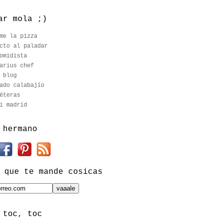
ar mola ;)
me la pizza
cto al paladar
omidista
arius chef
 blog
ado calabajío
éteras
i madrid
 hermano
 que te mande cosicas
 toc, toc