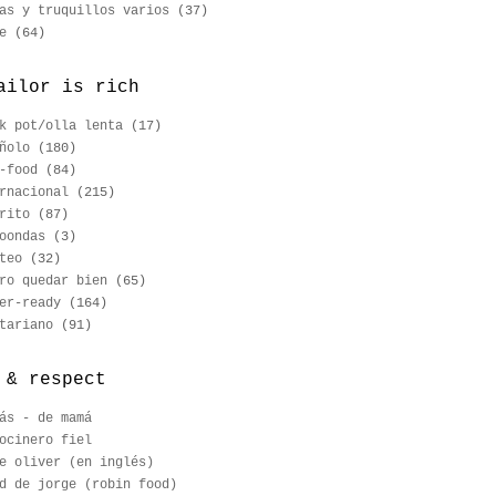
as y truquillos varios
(37)
e
(64)
ailor is rich
k pot/olla lenta
(17)
ñolo
(180)
-food
(84)
rnacional
(215)
rito
(87)
oondas
(3)
teo
(32)
ro quedar bien
(65)
er-ready
(164)
tariano
(91)
 & respect
ás - de mamá
ocinero fiel
e oliver (en inglés)
d de jorge (robin food)