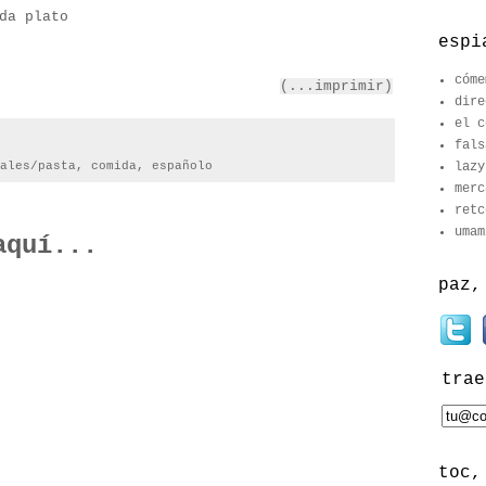
da plato
espi
cóme
(...imprimir)
dire
el c
fals
lazy
ales/pasta
,
comida
,
españolo
merc
retc
umam
aquí...
paz,
trae
toc,