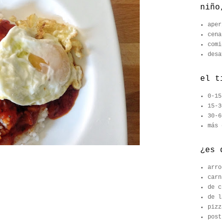
niño
aper
cena
comi
desa
el t
0-15
15-3
30-6
más 
¿es 
arro
carn
de c
de l
pizz
post