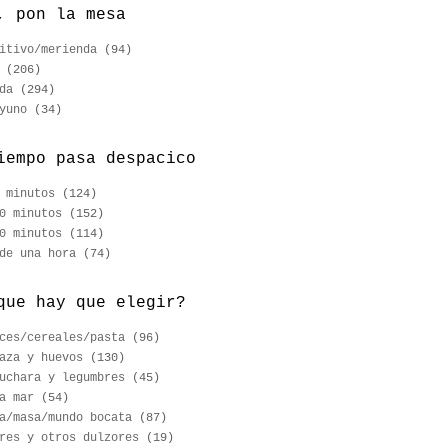
, pon la mesa
itivo/merienda
(94)
(206)
da
(294)
yuno
(34)
iempo pasa despacico
 minutos
(124)
0 minutos
(152)
0 minutos
(114)
de una hora
(74)
que hay que elegir?
ces/cereales/pasta
(96)
aza y huevos
(130)
uchara y legumbres
(45)
a mar
(54)
a/masa/mundo bocata
(87)
res y otros dulzores
(19)