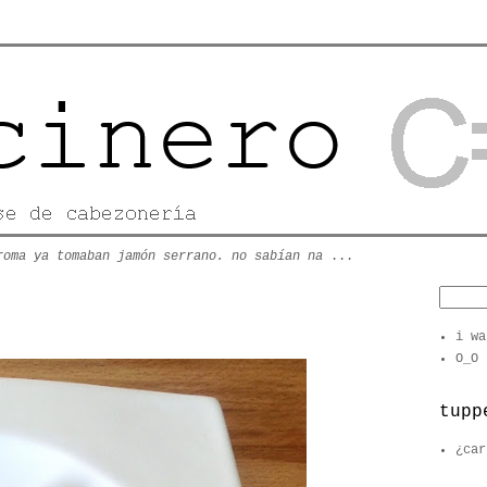
roma ya tomaban jamón serrano. no sabían na
...
i wa
O_O
tupp
¿car