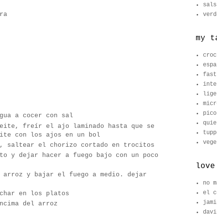
sals
ra
verd
my t
croc
espa
fast
inte
lige
micr
pico
gua a cocer con sal
quie
eite, freír el ajo laminado hasta que se
tupp
ite con los ajos en un bol
vege
, saltear el chorizo cortado en trocitos
to y dejar hacer a fuego bajo con un poco
love
 arroz y bajar el fuego a medio. dejar
no m
el c
char en los platos
jami
ncima del arroz
davi