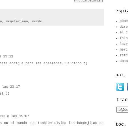
(...imprimir)
espi
cóme
o
,
vegetariano
,
verde
dire
el c
fals
lazy
merc
retc
s 13:12
umam
taza antigua para las ensaladas. He dicho :)
paz,
 las 23:17
el :)
trae
013 a las 15:07
s en el mundo que también olvida las bandejitas de
toc,