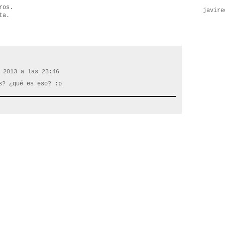
ros.
javire
ta.
 2013 a las 23:46
s? ¿qué es eso? :p