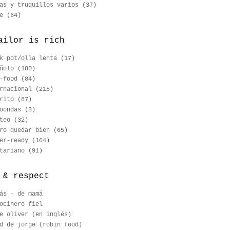
as y truquillos varios
(37)
e
(64)
ailor is rich
k pot/olla lenta
(17)
ñolo
(180)
-food
(84)
rnacional
(215)
rito
(87)
oondas
(3)
teo
(32)
ro quedar bien
(65)
er-ready
(164)
tariano
(91)
 & respect
ás - de mamá
ocinero fiel
e oliver (en inglés)
d de jorge (robin food)