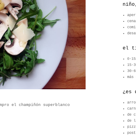
niño
aper
cena
comi
desa
el t
0-15
15-3
30-6
más 
¿es 
arro
mpro el champiñón superblanco
carn
de c
de l
pizz
post