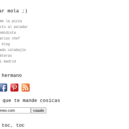
ar mola ;)
me la pizza
cto al paladar
omidista
arius chef
 blog
ado calabajío
éteras
i madrid
 hermano
 que te mande cosicas
 toc, toc