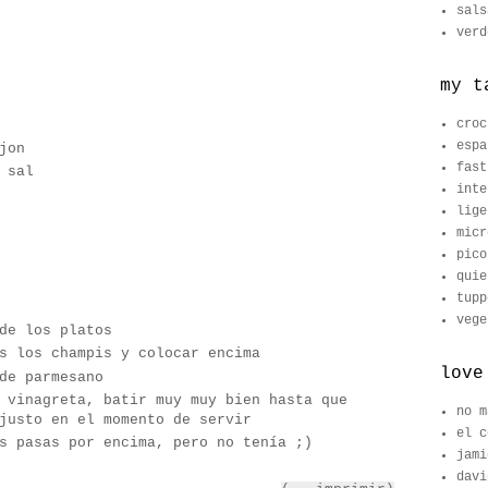
sals
verd
my t
croc
espa
jon
fast
 sal
inte
lige
micr
pico
quie
tupp
vege
de los platos
s los champis y colocar encima
love
de parmesano
 vinagreta, batir muy muy bien hasta que
no m
justo en el momento de servir
el c
s pasas por encima, pero no tenía ;)
jami
davi