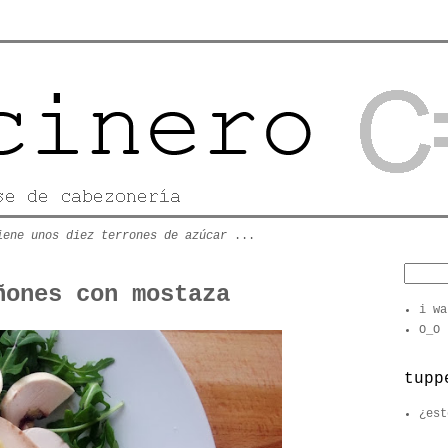
iene unos diez terrones de azúcar
...
ñones con mostaza
i wa
O_O
tupp
¿est