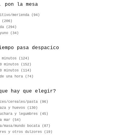
, pon la mesa
itivo/merienda
(94)
(206)
da
(294)
yuno
(34)
iempo pasa despacico
 minutos
(124)
0 minutos
(152)
0 minutos
(114)
de una hora
(74)
que hay que elegir?
ces/cereales/pasta
(96)
aza y huevos
(130)
uchara y legumbres
(45)
a mar
(54)
a/masa/mundo bocata
(87)
res y otros dulzores
(19)