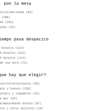
, pon la mesa
itivo/merienda
(94)
(206)
da
(294)
yuno
(34)
iempo pasa despacico
 minutos
(124)
0 minutos
(152)
0 minutos
(114)
de una hora
(74)
que hay que elegir?
ces/cereales/pasta
(96)
aza y huevos
(130)
uchara y legumbres
(45)
a mar
(54)
a/masa/mundo bocata
(87)
res y otros dulzores
(19)