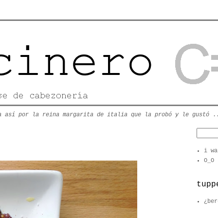
a así por la reina margarita de italia que la probó y le gustó
.
i wa
O_O
tupp
¿ber