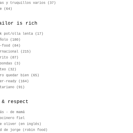
as y truquillos varios
(37)
e
(64)
ailor is rich
k pot/olla lenta
(17)
ñolo
(180)
-food
(84)
rnacional
(215)
rito
(87)
oondas
(3)
teo
(32)
ro quedar bien
(65)
er-ready
(164)
tariano
(91)
 & respect
ás - de mamá
ocinero fiel
e oliver (en inglés)
d de jorge (robin food)