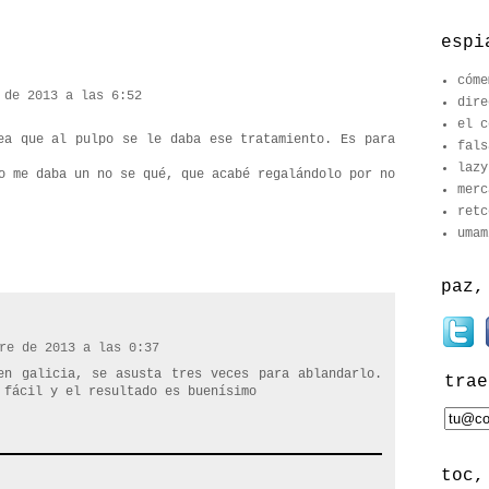
espi
cóme
 de 2013 a las 6:52
dire
el c
ea que al pulpo se le daba ese tratamiento. Es para
fals
lazy
o me daba un no se qué, que acabé regalándolo por no
merc
retc
umam
paz,
re de 2013 a las 0:37
en galicia, se asusta tres veces para ablandarlo.
trae
 fácil y el resultado es buenísimo
toc,