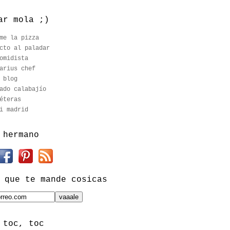
ar mola ;)
me la pizza
cto al paladar
omidista
arius chef
 blog
ado calabajío
éteras
i madrid
 hermano
 que te mande cosicas
 toc, toc