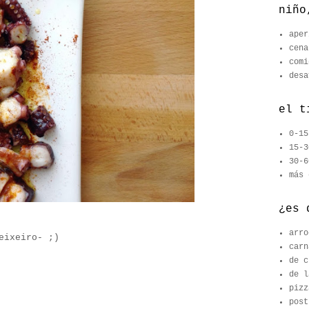
niño
aper
cena
comi
desa
el t
0-15
15-3
30-6
más 
¿es 
arro
eixeiro- ;)
carn
de c
de l
pizz
post