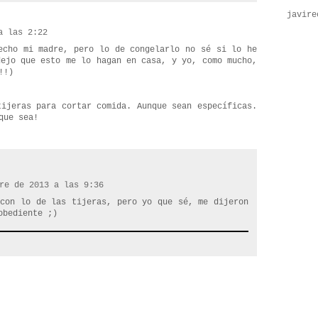
javire
a las 2:22
echo mi madre, pero lo de congelarlo no sé si lo he
dejo que esto me lo hagan en casa, y yo, como mucho,
!!)
tijeras para cortar comida. Aunque sean específicas.
que sea!
re de 2013 a las 9:36
 con lo de las tijeras, pero yo que sé, me dijeron
obediente ;)