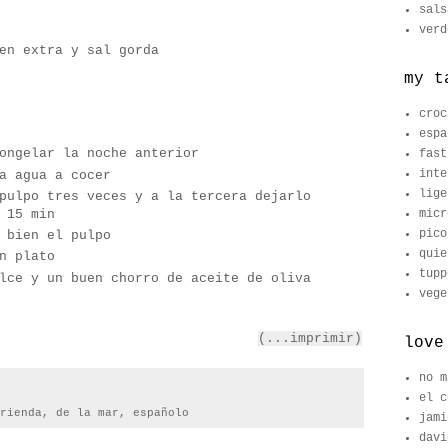
sals
verd
en extra y sal gorda
my t
croc
espa
ongelar la noche anterior
fast
inte
a agua a cocer
lige
pulpo tres veces y a la tercera dejarlo
 15 min
micr
pico
 bien el pulpo
quie
n plato
tupp
lce y un buen chorro de aceite de oliva
vege
(...imprimir)
love
no m
el c
rienda
,
de la mar
,
españolo
jami
davi