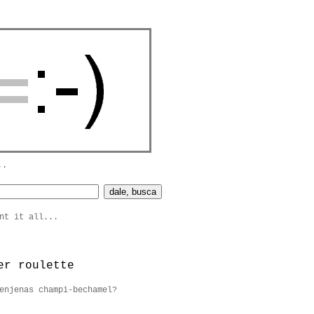
..
nt it all...
er roulette
enjenas champi-bechamel?