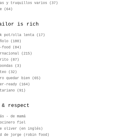
as y truquillos varios
(37)
e
(64)
ailor is rich
k pot/olla lenta
(17)
ñolo
(180)
-food
(84)
rnacional
(215)
rito
(87)
oondas
(3)
teo
(32)
ro quedar bien
(65)
er-ready
(164)
tariano
(91)
 & respect
ás - de mamá
ocinero fiel
e oliver (en inglés)
d de jorge (robin food)