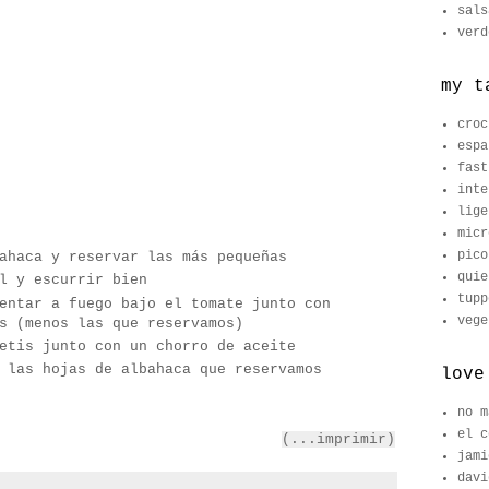
sals
verd
my t
croc
espa
fast
inte
lige
micr
pico
ahaca y reservar las más pequeñas
quie
l y escurrir bien
tupp
entar a fuego bajo el tomate junto con
vege
s (menos las que reservamos)
etis junto con un chorro de aceite
 las hojas de albahaca que reservamos
love
no m
el c
(...imprimir)
jami
davi