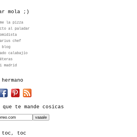
ar mola ;)
me la pizza
cto al paladar
omidista
arius chef
 blog
ado calabajío
éteras
i madrid
 hermano
 que te mande cosicas
 toc, toc