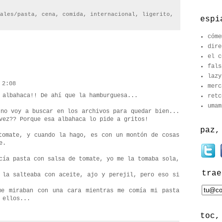
ales/pasta
,
cena
,
comida
,
internacional
,
ligerito
,
espi
cóme
dire
el c
fals
lazy
 2:08
merc
 albahaca!! De ahí que la hamburguesa...
retc
umam
 no voy a buscar en los archivos para quedar bien...
vez?? Porque esa albahaca lo pide a gritos!
paz,
tomate, y cuando la hago, es con un montón de cosas
e.
cía pasta con salsa de tomate, yo me la tomaba sola,
trae
 la salteaba con aceite, ajo y perejil, pero eso si
me miraban con una cara mientras me comía mi pasta
 ellos...
toc,