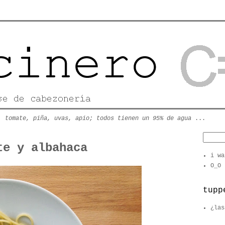
, tomate, piña, uvas, apio; todos tienen un 95% de agua
...
te y albahaca
i wa
O_O
tupp
¿las