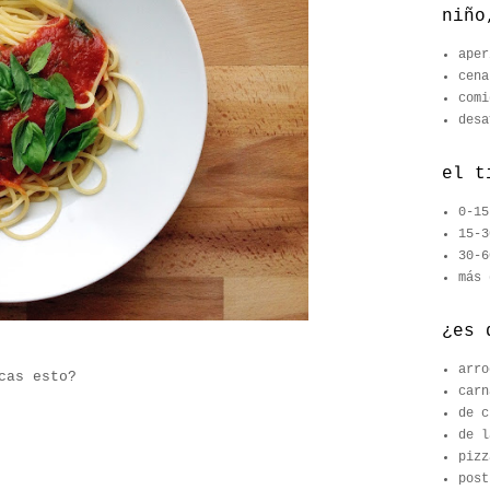
niño
aper
cena
comi
desa
el t
0-15
15-3
30-6
más 
¿es 
arro
cas esto?
carn
de c
de l
pizz
post