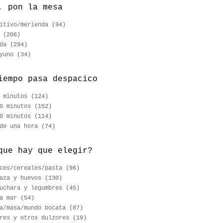
, pon la mesa
itivo/merienda
(94)
(206)
da
(294)
yuno
(34)
iempo pasa despacico
 minutos
(124)
0 minutos
(152)
0 minutos
(114)
de una hora
(74)
que hay que elegir?
ces/cereales/pasta
(96)
aza y huevos
(130)
uchara y legumbres
(45)
a mar
(54)
a/masa/mundo bocata
(87)
res y otros dulzores
(19)