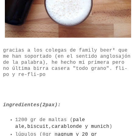
gracias a los colegas de
family beer*
que
me han soportado (en el sentido anglosajón
de la palabra), he hecho mi primera pero
no última birra casera "todo grano". fli-
po y re-fli-po
ingredientes(2pax):
1200 gr de maltas (
pale
ale,biscuit,carablonde y munich
)
lúpulos (8gr m
agnum y 20 gr