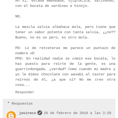
Ah sí, estaba embobada, ojiplática, salivando,
con el bocata de sardinas e hinojo.
NO.
La mezcla salvia albahaca mola, pero tiene que
tener un sabor potente con tanta salvia, ¿¿no??
Bueno, no es un pero, es otro mola.
PD: Lo de retceteras me parece un puntazo de
nombre xD
PPD: En realidad nadie se comió ese bocata, lo
has puesto para reírte de la gente, es una
guarrindongada, ¿verdad? Como cuando mi madre y
yo le dimos chocolate con wasabi al taster para
reírnos de él, ¿a que sí? No me creo otra
cosa...
Responder
Respuestas
javireco
26 de febrero de 2016 a las 2:28