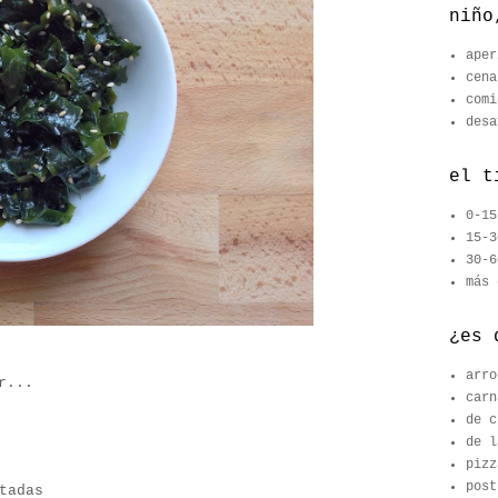
niño
aper
cena
comi
desa
el t
0-15
15-3
30-6
más 
¿es 
arro
r...
carn
de c
de l
pizz
post
tadas