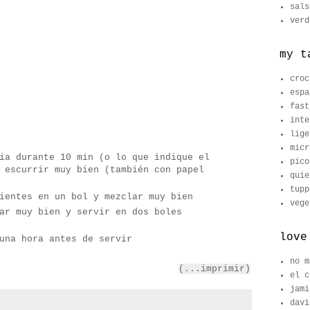
sals
verd
my t
croc
espa
fast
inte
lige
micr
ia durante 10 min (o lo que indique el
pico
 escurrir muy bien (también con papel
quie
tupp
ientes en un bol y mezclar muy bien
vege
ar muy bien y servir en dos boles
love
una hora antes de servir
no m
(...imprimir)
el c
jami
davi