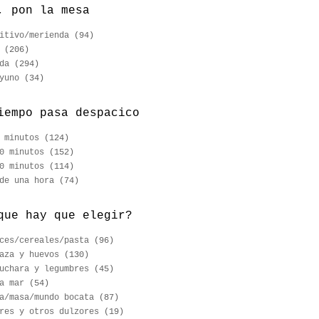
, pon la mesa
itivo/merienda
(94)
(206)
da
(294)
yuno
(34)
iempo pasa despacico
 minutos
(124)
0 minutos
(152)
0 minutos
(114)
de una hora
(74)
que hay que elegir?
ces/cereales/pasta
(96)
aza y huevos
(130)
uchara y legumbres
(45)
a mar
(54)
a/masa/mundo bocata
(87)
res y otros dulzores
(19)