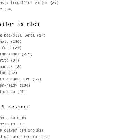
as y truquillos varios
(37)
e
(64)
ailor is rich
k pot/olla lenta
(17)
ñolo
(180)
-food
(84)
rnacional
(215)
rito
(87)
oondas
(3)
teo
(32)
ro quedar bien
(65)
er-ready
(164)
tariano
(91)
 & respect
ás - de mamá
ocinero fiel
e oliver (en inglés)
d de jorge (robin food)