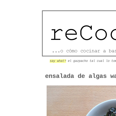
say what?
el gazpacho tal cual lo to
ensalada de algas w