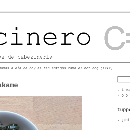
mamos a día de hoy es tan antiguo como el hot dog (sXIX)
...
akame
i wa
O_O
tupp
¿pat