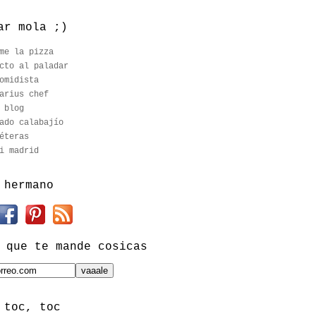
ar mola ;)
me la pizza
cto al paladar
omidista
arius chef
 blog
ado calabajío
éteras
i madrid
 hermano
 que te mande cosicas
 toc, toc