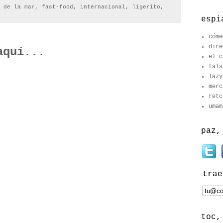
,
de la mar
,
fast-food
,
internacional
,
ligerito
,
espi
cóme
dire
aquí...
el c
fals
lazy
merc
retc
umam
paz,
trae
toc,